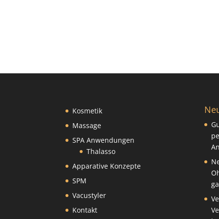
Neu
Kosmetik
Gu
Massage
pe
SPA Anwendungen
An
Thalasso
Ne
Apparative Konzepte
Oh
SPM
ga
Vacustyler
Ve
Kontakt
Ve