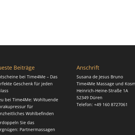
este Beiträge
Anschrift
tscheine bei Time4Me – Das
Susana de Jesus Bruno
rfekte Geschenk für jeden
Time4Me Massage und Kosm
lass
Heinrich-Heine-Straße 1A
52349 Düren
u bei Time4Me: Wohltuende
Telefon: +49 160 8727061‬
rakupressur für
nzheitliches Wohlbefinden
rdoppeln Sie das
rgnügen: Partnermassagen