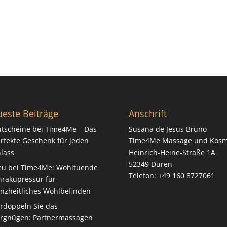
este Beiträge
Anschrift
tscheine bei Time4Me – Das
Susana de Jesus Bruno
rfekte Geschenk für jeden
Time4Me Massage und Kosm
lass
Heinrich-Heine-Straße 1A
52349 Düren
u bei Time4Me: Wohltuende
Telefon: +49 160 8727061‬
rakupressur für
nzheitliches Wohlbefinden
rdoppeln Sie das
rgnügen: Partnermassagen