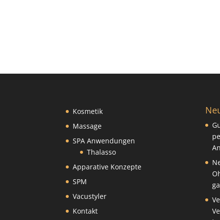
Neu
Kosmetik
Gu
Massage
pe
SPA Anwendungen
An
Thalasso
Ne
Apparative Konzepte
Oh
SPM
ga
Vacustyler
Ve
Kontakt
Ve