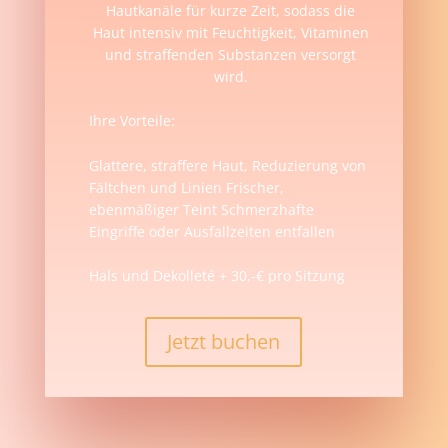
Hautkanäle für kurze Zeit, sodass die
Haut intensiv mit Feuchtigkeit, Vitaminen
und straffenden Substanzen versorgt
wird.
Ihre Vorteile:
Glattere, straffere Haut, Reduzierung von
Fältchen und Linien Frischer,
ebenmäßiger Teint Schmerzhafte
Eingriffe oder Ausfallzeiten entfallen
Hals und Dekolleté + 30,-€ pro Sitzung
Jetzt buchen