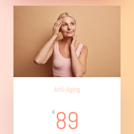
Anti-Aging
Micro-Needling Behandlung Gesicht
89
€